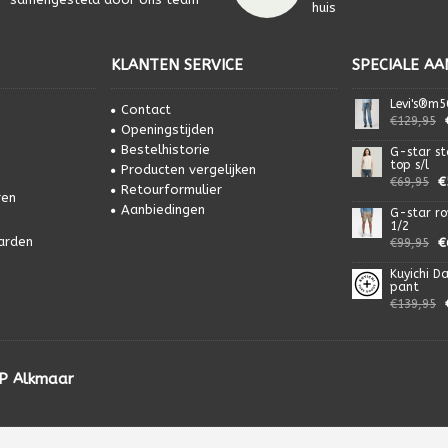
huis
KLANTEN SERVICE
SPECIALE AA
Levi's®m5
Contact
€129,95
Openingstijden
Bestelhistorie
G-star st
top s/l
Producten vergelijken
€
€69,95
Retourformulier
ren
Aanbiedingen
G-star ro
1/2
arden
€
€99,95
Kuyichi Da
pant
€139,95
HP Alkmaar