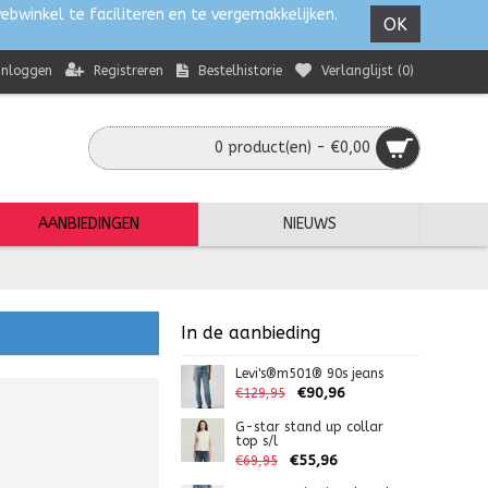
ebwinkel te faciliteren en te vergemakkelijken.
OK
Registreren
Bestelhistorie
Verlanglijst (
0
)
Inloggen
0 product(en) - €0,00
AANBIEDINGEN
NIEUWS
In de aanbieding
Levi's®m501® 90s jeans
€90,96
€129,95
G-star stand up collar
top s/l
€55,96
€69,95