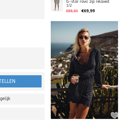
G-star rovic zip relaxed
1/2
€69,99
€99,95
TELLEN
gelijk