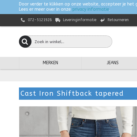
Door verder te klikken op onze website, accepteer je het 
Lees er meer over in onze
privacy informatie
.
072-5121928
Leveringinformatie
Retourneren
MERKEN
JEANS
Cast Iron Shiftback tapered