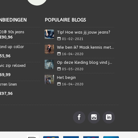
NBIEDINGEN
POPULAIRE BLOGS
01® 90s jeans
Tip! Hoe was jij jouw jeans?
€90,96
01-02-2021
and up collar
Wie ben ik? Maak kennis met Isa.
16-04-2020
55,96
Op deze kleding blog vind je alles wat je nodig heb
vic zip relaxed
05-05-2020
69,99
Het begin
rren linen
16-04-2020
€97,96