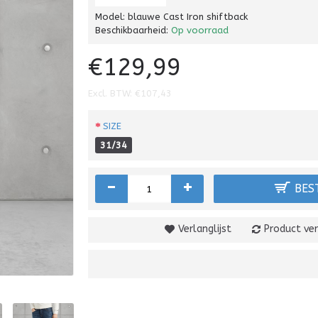
Model:
blauwe Cast Iron shiftback
Beschikbaarheid:
Op voorraad
€129,99
Excl. BTW: €107,43
SIZE
31/34
-
+
BES
Verlanglijst
Product ver