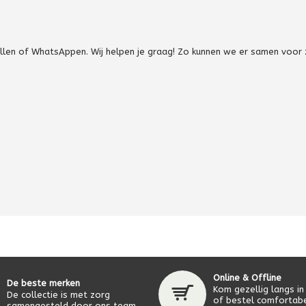
bellen of WhatsAppen. Wij helpen je graag! Zo kunnen we er samen voor
Online & Offline
De beste merken
Kom gezellig langs in
De collectie is met zorg
of bestel comfortabe
samengesteld door ons team