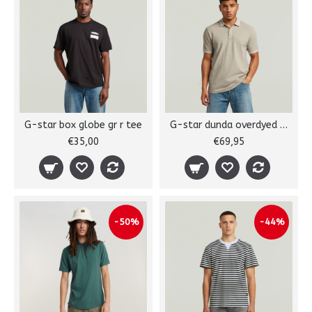
G-star box globe gr r tee
G-star dunda overdyed polo
€35,00
€69,95
-50%
-44%