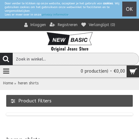
Door verder te klikken op onze website, accepteer je het gebruik van
cookies
. Wij
gebruiken cookies om het gebruikvan onze webwinkel te faciliteren en te
OK
vergemakkelijken.
Lees er meer over in onze
privacy informatie
.
Registreren
Verlanglijst (
0
)
Inloggen
0 product(en) - €0,00
Home
heren shirts
Product Filters