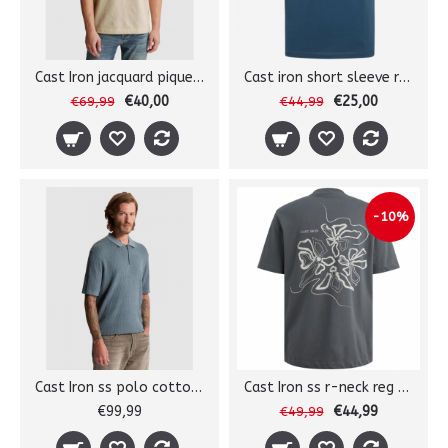
Cast Iron jacquard pique tee
Cast iron short sleeve r-neck
€40,00
€25,00
€69,99
€44,99
-10%
Cast Iron ss polo cotton modal
Cast Iron ss r-neck reg tee
€99,99
€44,99
€49,99