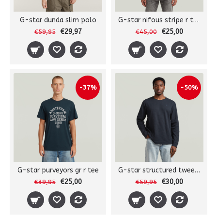
G-star dunda slim polo
G-star nifous stripe r tee
€29,97
€25,00
€59,95
€45,00
-37%
-50%
G-star purveyors gr r tee
G-star structured tweeter l/s
€25,00
€30,00
€39,95
€59,95