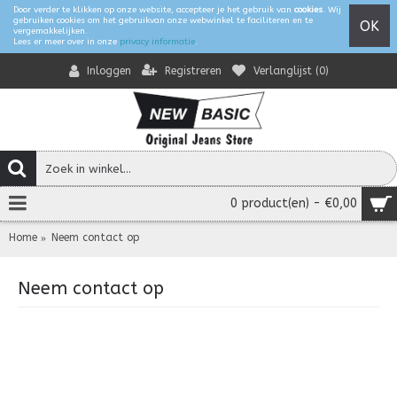
Door verder te klikken op onze website, accepteer je het gebruik van
cookies
. Wij
gebruiken cookies om het gebruikvan onze webwinkel te faciliteren en te
OK
vergemakkelijken.
Lees er meer over in onze
privacy informatie
.
Registreren
Verlanglijst (
0
)
Inloggen
0 product(en) - €0,00
Home
Neem contact op
Neem contact op