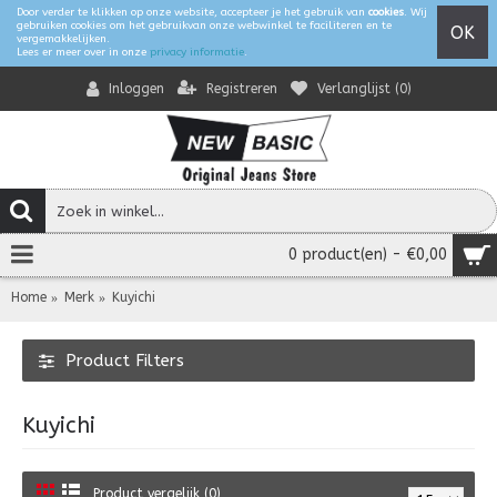
Door verder te klikken op onze website, accepteer je het gebruik van
cookies
. Wij
gebruiken cookies om het gebruikvan onze webwinkel te faciliteren en te
OK
vergemakkelijken.
Lees er meer over in onze
privacy informatie
.
Registreren
Verlanglijst (
0
)
Inloggen
0 product(en) - €0,00
Home
Merk
Kuyichi
Product Filters
Kuyichi
Product vergelijk (0)