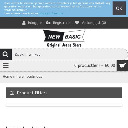
Door verder te klikken op onze website, accepteer je het gebruik van
cookies
. Wij
gebruiken cookies om het gebruikvan onze webwinkel te faciliteren en te
OK
vergemakkelijken.
Lees er meer over in onze
privacy informatie
.
Registreren
Verlanglijst (
0
)
Inloggen
0 product(en) - €0,00
Home
heren badmode
Product Filters