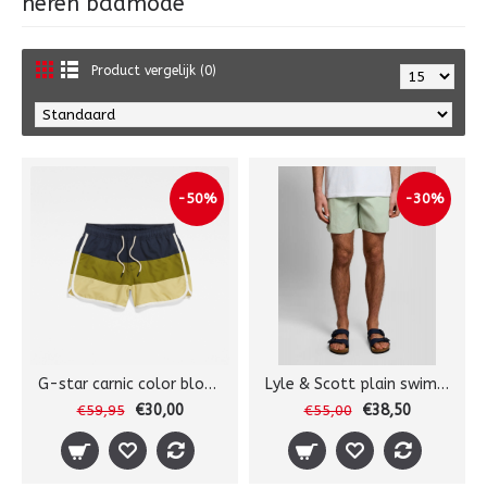
heren badmode
Product vergelijk (0)
-50%
-30%
G-star carnic color block zwem
Lyle & Scott plain swimshort
€30,00
€38,50
€59,95
€55,00