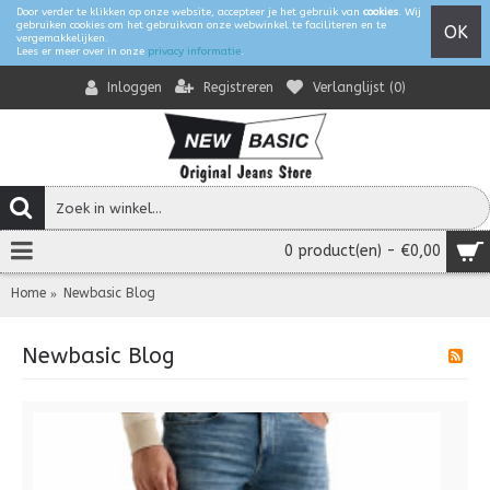
Door verder te klikken op onze website, accepteer je het gebruik van
cookies
. Wij
gebruiken cookies om het gebruikvan onze webwinkel te faciliteren en te
OK
vergemakkelijken.
Lees er meer over in onze
privacy informatie
.
Registreren
Verlanglijst (
0
)
Inloggen
0 product(en) - €0,00
Home
Newbasic Blog
Newbasic Blog