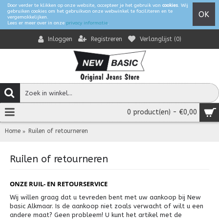
Door verder te klikken op onze website, accepteer je het gebruik van
cookies
. Wij
gebruiken cookies om het gebruikvan onze webwinkel te faciliteren en te
OK
vergemakkelijken.
Lees er meer over in onze
privacy informatie
.
Registreren
Verlanglijst (
0
)
Inloggen
0 product(en) - €0,00
Home
Ruilen of retourneren
Ruilen of retourneren
ONZE RUIL- EN RETOURSERVICE
Wij willen graag dat u tevreden bent met uw aankoop bij New
basic Alkmaar. Is de aankoop niet zoals verwacht of wilt u een
andere maat? Geen probleem! U kunt het artikel met de