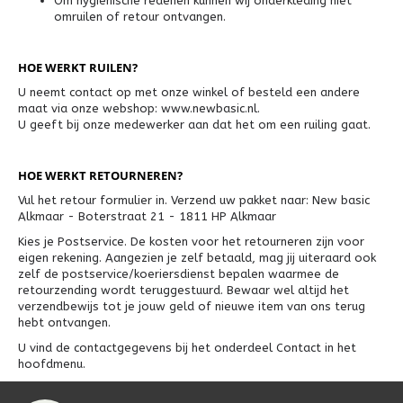
Om hygiënische redenen kunnen wij onderkleding niet
omruilen of retour ontvangen.
HOE WERKT RUILEN?
U neemt contact op met onze winkel of besteld een andere
maat via onze webshop: www.newbasic.nl.
U geeft bij onze medewerker aan dat het om een ruiling gaat.
HOE WERKT RETOURNEREN?
Vul het retour formulier in. Verzend uw pakket naar: New basic
Alkmaar - Boterstraat 21 - 1811 HP Alkmaar
Kies je Postservice. De kosten voor het retourneren zijn voor
eigen rekening. Aangezien je zelf betaald, mag jij uiteraard ook
zelf de postservice/koeriersdienst bepalen waarmee de
retourzending wordt teruggestuurd. Bewaar wel altijd het
verzendbewijs tot je jouw geld of nieuwe item van ons terug
hebt ontvangen.
U vind de contactgegevens bij het onderdeel Contact in het
hoofdmenu.