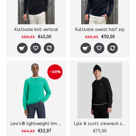
Kultivate knit vertical
Kultivate sweat half zip
€45,00
€50,00
€89,95
€99,95
-49%
Levi's® lightweight hm sweater
Lyle & scott crewneck sweater
€32,97
€75,00
€64,95