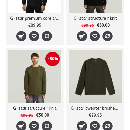
G-star premium core track jkt
G-star structure r knit
€89,95
€50,00
€99,95
-50%
G-star structure r knit
G-star tweater brushed r l/s
€50,00
€79,95
€99,95