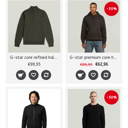
-30%
G-star core refined half zip
G-star premium core hdd sw l/s
€99,95
€62,96
€89,95
-50%