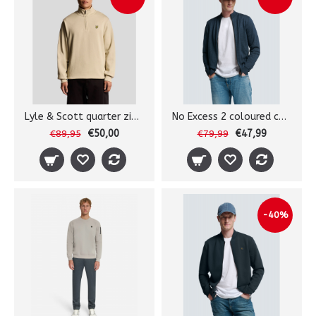
Lyle & Scott quarter zip sweat
No Excess 2 coloured cardigan
€50,00
€47,99
€89,95
€79,99
-40%