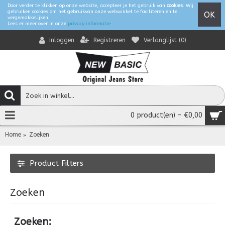
Door verder te klikken op onze website, accepteer je het gebruik van
cookies
. Wij
gebruiken cookies om het gebruikvan onze webwinkel te faciliteren en te
OK
vergemakkelijken.
Lees er meer over in onze
privacy informatie
.
Registreren
Verlanglijst (
0
)
Inloggen
0 product(en) - €0,00
Home
Zoeken
Product Filters
Zoeken
Zoeken: