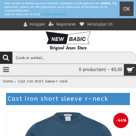
Door verder te klikken op onze website, accepteer je het gebruik van
cookies
. Wij
gebruiken cookies om het gebruikvan onze webwinkel te faciliteren en te
OK
vergemakkelijken.
Lees er meer over in onze
privacy informatie
.
Registreren
Verlanglijst (
0
)
Inloggen
0 product(en) - €0,00
Home
Cast iron short sleeve r-neck
Cast iron short sleeve r-neck
-44%