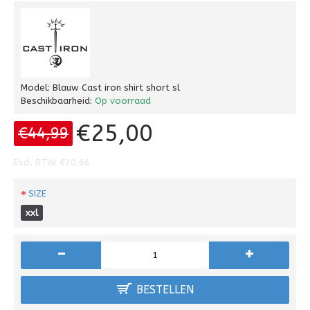
Model:
Blauw Cast iron shirt short sl
Beschikbaarheid:
Op voorraad
€25,00
€44,99
Excl. BTW: €20,66
SIZE
xxl
-
+
BESTELLEN