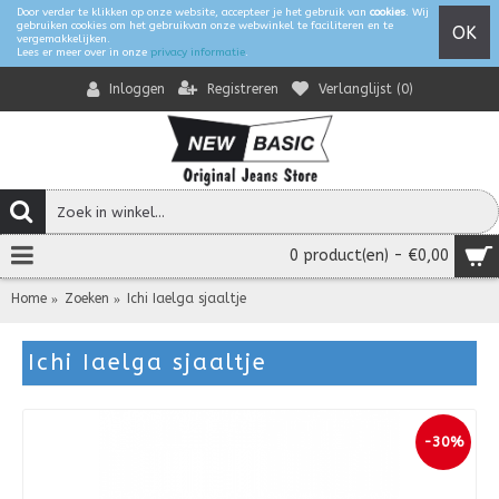
Door verder te klikken op onze website, accepteer je het gebruik van
cookies
. Wij
gebruiken cookies om het gebruikvan onze webwinkel te faciliteren en te
OK
vergemakkelijken.
Lees er meer over in onze
privacy informatie
.
Registreren
Verlanglijst (
0
)
Inloggen
0 product(en) - €0,00
Home
Zoeken
Ichi Iaelga sjaaltje
Ichi Iaelga sjaaltje
-30%