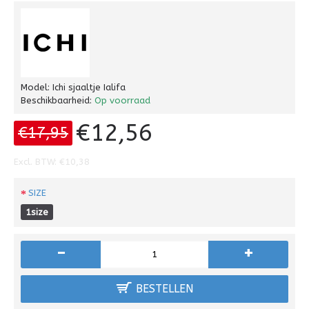
Model:
Ichi sjaaltje Ialifa
Beschikbaarheid:
Op voorraad
€12,56
€17,95
Excl. BTW: €10,38
SIZE
1size
-
+
BESTELLEN