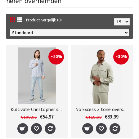
heren overhemden
Product vergelijk (0)
-50%
-30%
Kultivate Christopher shirt
No Excess 2 tone overshirt
€54,97
€83,99
€109,95
€119,99