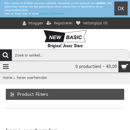
Door verder te klikken op onze website, accepteer je het gebruik van
cookies
. Wij
gebruiken cookies om het gebruikvan onze webwinkel te faciliteren en te
OK
vergemakkelijken.
Lees er meer over in onze
privacy informatie
.
Registreren
Verlanglijst (
0
)
Inloggen
0 product(en) - €0,00
Home
heren overhemden
Product Filters