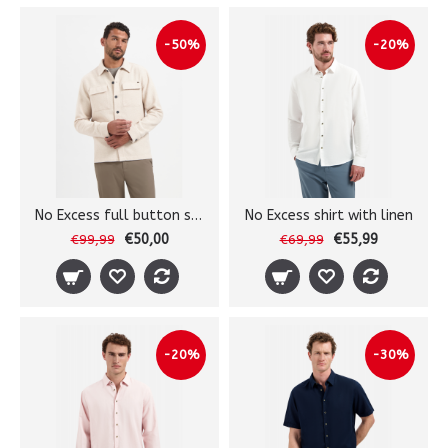
-50%
-20%
No Excess full button shirt
No Excess shirt with linen
€50,00
€55,99
€99,99
€69,99
-20%
-30%