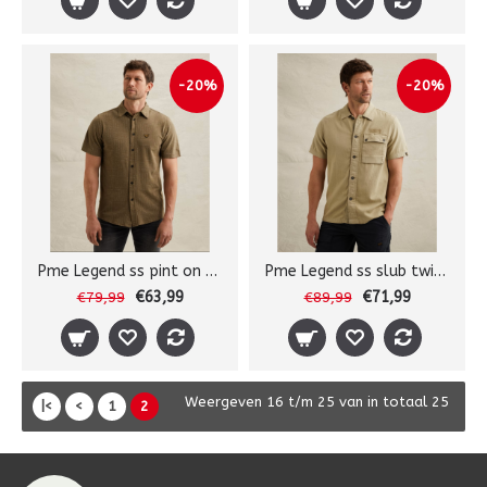
-20%
-20%
Pme Legend ss pint on pique sh
Pme Legend ss slub twill shirt
€63,99
€71,99
€79,99
€89,99
Weergeven 16 t/m 25 van in totaal 25
|<
<
1
2