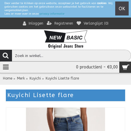
Door verder te klikken op onze website, accepteer je het gebruik van
cookies
. Wij
gebruiken cookies om het gebruikvan onze webwinkel te faciliteren en te
OK
vergemakkelijken.
Lees er meer over in onze
privacy informatie
.
Registreren
Verlanglijst (
0
)
Inloggen
0 product(en) - €0,00
Home
Merk
Kuyichi
Kuyichi Lisette flare
Kuyichi Lisette flare