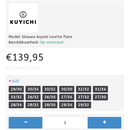
Model:
blauwe Kuyichi Lisette flare
Beschikbaarheid:
Op voorraad
€139,95
Excl. BTW: €115,66
SIZE
29/30
30/34
30/32
30/30
32/32
31/34
33/32
26/32
26/30
27/34
27/32
27/30
28/34
28/32
28/30
29/34
29/32
-
+