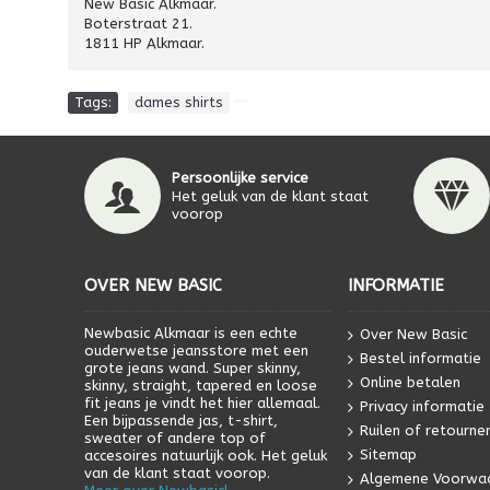
New Basic Alkmaar.
Boterstraat 21.
1811 HP Alkmaar.
Tags:
dames shirts
Persoonlijke service
Het geluk van de klant staat
voorop
OVER NEW BASIC
INFORMATIE
Newbasic Alkmaar is een echte
Over New Basic
ouderwetse jeansstore met een
Bestel informatie
grote jeans wand. Super skinny,
Online betalen
skinny, straight, tapered en loose
fit jeans je vindt het hier allemaal.
Privacy informatie
Een bijpassende jas, t-shirt,
Ruilen of retourne
sweater of andere top of
Sitemap
accesoires natuurlijk ook. Het geluk
van de klant staat voorop.
Algemene Voorwa