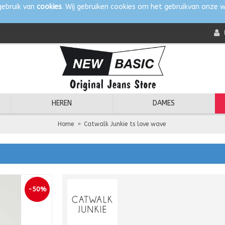
gebruik van
cookies
. Wij gebruiken cookies om het gebruikvan onze w
HEREN
DAMES
Home
Catwalk Junkie ts love wave
-50%