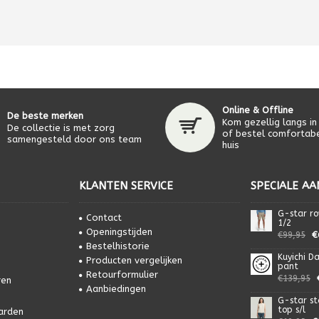
Online & Offline
De beste merken
Kom gezellig langs in
De collectie is met zorg
of bestel comfortabe
samengesteld door ons team
huis
KLANTEN SERVICE
SPECIALE AA
G-star ro
Contact
1/2
Openingstijden
€
€99,95
Bestelhistorie
Kuyichi Da
Producten vergelijken
pant
Retourformulier
€139,95
ren
Aanbiedingen
G-star st
top s/l
arden