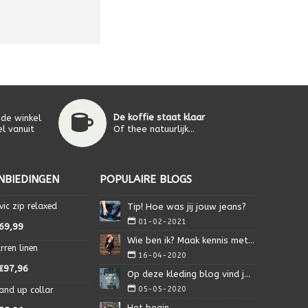
De koffie staat klaar
 de winkel
l vanuit
Of thee natuurlijk...
NBIEDINGEN
POPULAIRE BLOGS
vic zip relaxed
Tip! Hoe was jij jouw jeans?
01-02-2021
69,99
Wie ben ik? Maak kennis met Isa.
rren linen
16-04-2020
€97,96
Op deze kleding blog vind je alles wat je nodig heb
05-05-2020
and up collar
Het begin