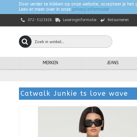
Door verder te klikken op onze website, accepteer je het 
Lees er meer over in onze
privacy informatie
.
072-5121928
Leveringinformatie
Retourneren
MERKEN
JEANS
Catwalk Junkie ts love wave