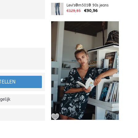
Levi's®m501® 90s jeans
€90,96
€129,95
TELLEN
gelijk