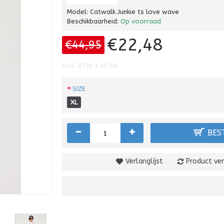
Model:
Catwalk Junkie ts love wave
Beschikbaarheid:
Op voorraad
€22,48
€44,95
Excl. BTW: €18,58
SIZE
XL
-
+
BES
Verlanglijst
Product ver