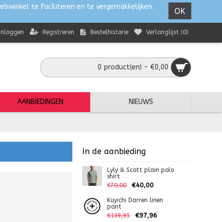
ebwinkel te faciliteren en te vergemakkelijken.
OK
Registreren
Bestelhistorie
Verlanglijst (
0
)
Inloggen
0 product(en) - €0,00
AANBIEDINGEN
NIEUWS
In de aanbieding
Lyly & Scott plain polo
shirt
€40,00
€70,00
Kuyichi Darren linen
pant
€97,96
€139,95