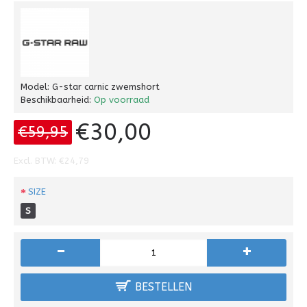
Model:
G-star carnic zwemshort
Beschikbaarheid:
Op voorraad
€30,00
€59,95
Excl. BTW: €24,79
SIZE
S
-
+
BESTELLEN