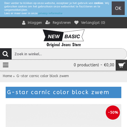
Door verder te klikken op onze website, accepteer je het gebruik van
cookies
. Wij
gebruiken cookies om het gebruikvan onze webwinkel te faciliteren en te
OK
vergemakkelijken.
Lees er meer over in onze
privacy informatie
.
Registreren
Verlanglijst (
0
)
Inloggen
0 product(en) - €0,00
Home
G-star carnic color block zwem
G-star carnic color block zwem
-50%