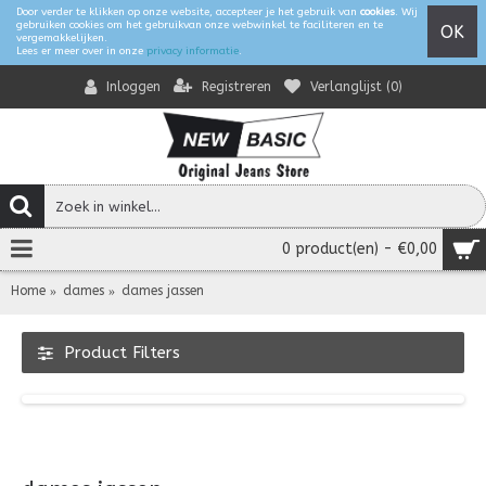
Door verder te klikken op onze website, accepteer je het gebruik van
cookies
. Wij
gebruiken cookies om het gebruikvan onze webwinkel te faciliteren en te
OK
vergemakkelijken.
Lees er meer over in onze
privacy informatie
.
Registreren
Verlanglijst (
0
)
Inloggen
0 product(en) - €0,00
Home
dames
dames jassen
Product Filters