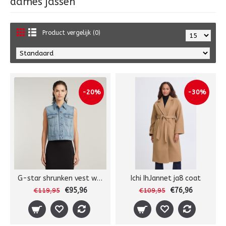
dames jassen
Product vergelijk (0)
-20%
-30%
G-star shrunken vest wmn
Ichi IhJannet ja8 coat
€95,96
€76,96
€119,95
€109,95