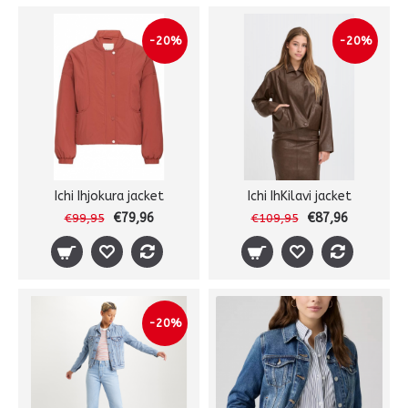
-20%
-20%
Ichi Ihjokura jacket
Ichi IhKilavi jacket
€79,96
€87,96
€99,95
€109,95
-20%