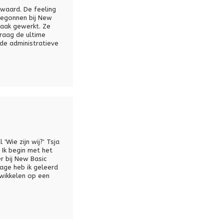
owaard. De feeling
 begonnen bij New
zaak gewerkt. Ze
graag de ultime
 de administratieve
'Wie zijn wij?' Tsja
 Ik begin met het
r bij New Basic
age heb ik geleerd
twikkelen op een