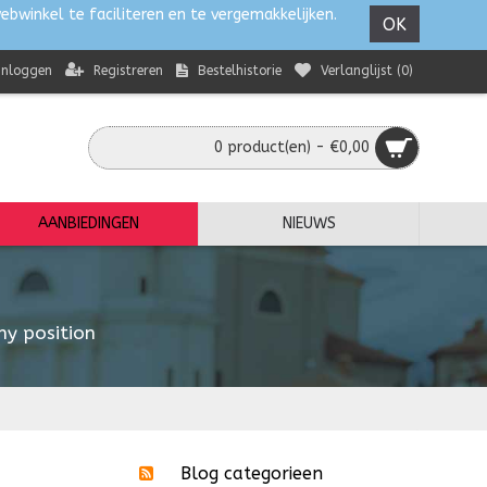
ebwinkel te faciliteren en te vergemakkelijken.
OK
Registreren
Bestelhistorie
Verlanglijst (
0
)
Inloggen
0 product(en) - €0,00
AANBIEDINGEN
NIEUWS
ny position
Blog categorieen