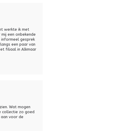
nt werkte ik met
r mij een onbekende
g informeel gesprek
 langs een paar van
t filiaal in Alkmaar
n zien. Wat mogen
e collectie zo goed
e aan voor de