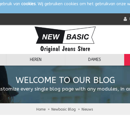
gebruik van
cookies
. Wij gebruiken cookies om het gebruikvan onze w
HEREN
DAMES
WELCOME TO OUR BLOG
stomize every single blog page with any modules, in a
Home
Newbasic Blog
Nieuws