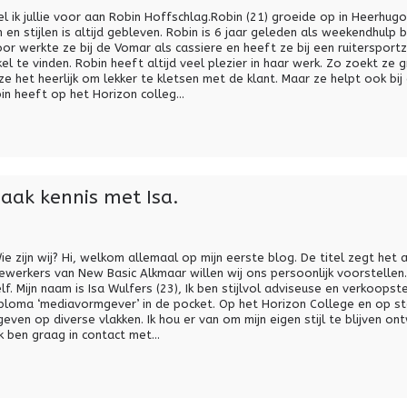
l ik jullie voor aan Robin Hoffschlag.Robin (21) groeide op in Heerhug
en stijlen is altijd gebleven. Robin is 6 jaar geleden als weekendhulp
or werkte ze bij de Vomar als cassiere en heeft ze bij een ruitersport
kel te vinden. Robin heeft altijd veel plezier in haar werk. Zo zoekt ze 
 ze het heerlijk om lekker te kletsen met de klant. Maar ze helpt ook bij
 heeft op het Horizon colleg...
aak kennis met Isa.
 zijn wij? Hi, welkom allemaal op mijn eerste blog. De titel zegt het al 
werkers van New Basic Alkmaar willen wij ons persoonlijk voorstellen.
f. Mijn naam is Isa Wulfers (23), Ik ben stijlvol adviseuse en verkoopste
diploma ‘mediavormgever’ in de pocket. Op het Horizon College en op st
even op diverse vlakken. Ik hou er van om mijn eigen stijl te blijven on
k ben graag in contact met...