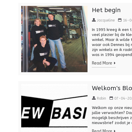
Het begin
Jacqueline
16-0
In 1995 kreeg ik een 
veel plezier bij de 
winkel. Maar ik wild
waar ook Dennes bij 
zijn winkels en ik ra
was in 1994 geopend e
Read More
Welkom's Bl
Robin
07-04-20
Welkom op onze nieuw
jullie verwachten? Da
mogelijk beschrijven 
nieuwsbrief zodat je
Read More