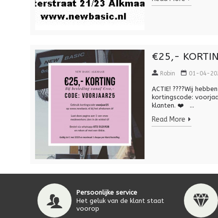
€25,- KORTIN
Robin
01-04-20
ACTIE! ????Wij hebben 
kortingscode: voorjaa
klanten. ❤️ ...
Read More
Persoonlijke service
Het geluk van de klant staat
voorop