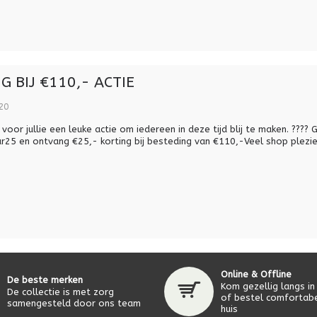
G BIJ €110,- ACTIE
20
voor jullie een leuke actie om iedereen in deze tijd blij te maken. ???? 
r25 en ontvang €25,- korting bij besteding van €110,-Veel shop plezie
Online & Offline
De beste merken
Kom gezellig langs in
De collectie is met zorg
of bestel comfortabe
samengesteld door ons team
huis