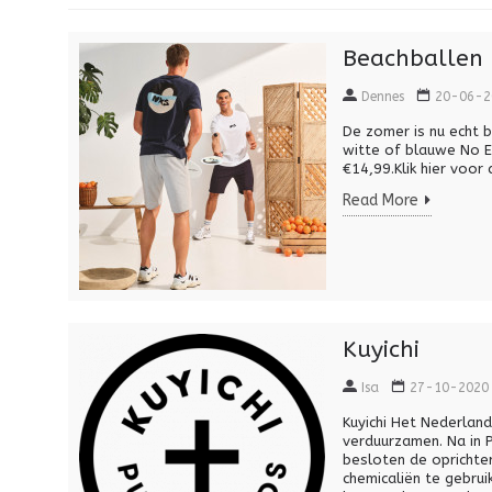
Beachballen 
Dennes
20-06-2
De zomer is nu echt 
witte of blauwe No E
€14,99.Klik hier voor 
Read More
Kuyichi
Isa
27-10-2020
Kuyichi Het Nederlan
verduurzamen. Na in 
besloten de oprichter
chemicaliën te gebru