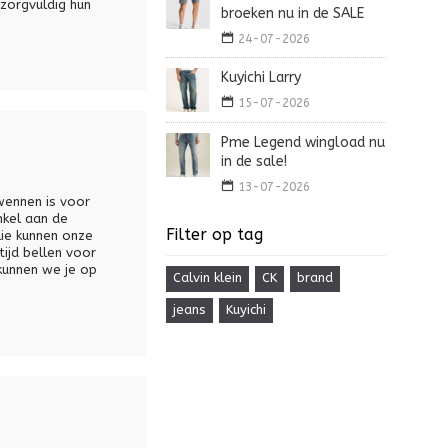
zorgvuldig hun
broeken nu in de SALE
24-07-2026
Kuyichi Larry
15-07-2026
Pme Legend wingload nu
in de sale!
13-07-2026
wennen is voor
nkel aan de
Filter op tag
lie kunnen onze
tijd bellen voor
kunnen we je op
Calvin klein
CK
brand
jeans
Kuyichi