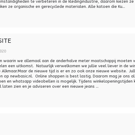
standigheden te verbeteren in de kledingindustrie, daarom kiezen ze 
iken ze organische en gerecyclede materialen. Alle katoen die Ku...
ITE
020
jden waarin we allemaal aan de anderhalve meter maatschappij moeten 
elen een uitkomst. Natuurlijk verwelkomen we jullie veel liever in de wi
 Alkmaar.Maar de nieuwe tijd is er en zo ook onze nieuwe website. Jul
en op newbasic.nl. Online shoppen is best lastig. Daarom mag je ons al
en en whatsapp videobellen is mogelijk. Tijdens winkelopeningstijden 
 laten zien en je adviseren over een nieuwe jeans ...