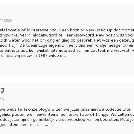
4-2020
telefoontje of ik interesse had in een baan bij New Basic. Op dat mome
kledingwinkel Vet in middenwaard te Heerhugowaard. New basic was voo
e toch weten waar het om ging en ging op gesprek. Het was een gezelli
mocht zijn. De toenmalige eigenaar heeft ons een rondje meegenomen
akte enthousiast. Een winkel helemaal zelf runnen dat leek me wel wat. He
n dus vrij nieuw. In 1997 wilde m...
og
20
e website. In onze blog's willen we jullie onze nieuwe collectie late
gelijks posten we nieuwe items, een leuke foto of filmpje. We zullen d
zodat jullie fijn en gemakkelijk via de webshop kunnen bestellen. Meld j
 geen item meer mist. ...