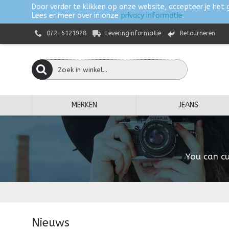
Door verder te klikken op onze website, accepteer je het 
Lees er meer over in onze
privacy informatie
.
072-5121928
Leveringinformatie
Retourneren
MERKEN
JEANS
You can cu
Nieuws