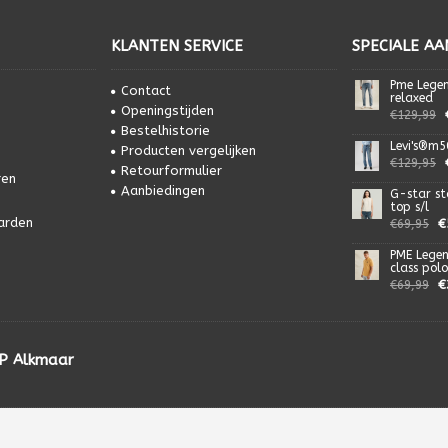
KLANTEN SERVICE
SPECIALE AA
Pme Lege
Contact
relaxed
Openingstijden
€129,99
Bestelhistorie
Levi's®m5
Producten vergelijken
€129,95
Retourformulier
ren
Aanbiedingen
G-star st
top s/l
arden
€
€69,95
PME Lege
class polo
€
€69,99
HP Alkmaar