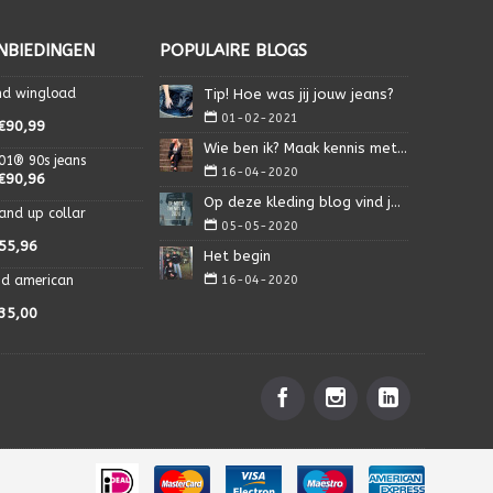
NBIEDINGEN
POPULAIRE BLOGS
nd wingload
Tip! Hoe was jij jouw jeans?
01-02-2021
€90,99
Wie ben ik? Maak kennis met Isa.
01® 90s jeans
16-04-2020
€90,96
Op deze kleding blog vind je alles wat je nodig heb
and up collar
05-05-2020
55,96
Het begin
nd american
16-04-2020
35,00