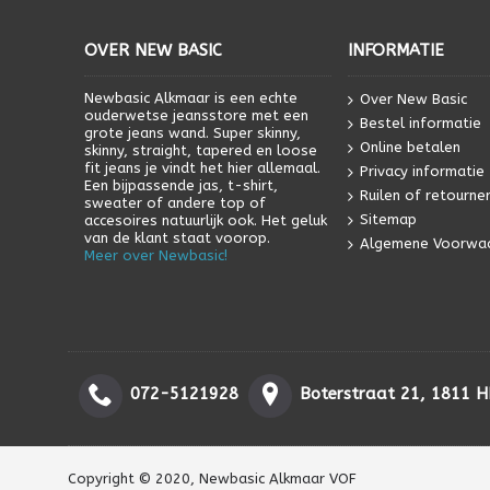
OVER NEW BASIC
INFORMATIE
Newbasic Alkmaar is een echte
Over New Basic
ouderwetse jeansstore met een
Bestel informatie
grote jeans wand. Super skinny,
Online betalen
skinny, straight, tapered en loose
fit jeans je vindt het hier allemaal.
Privacy informatie
Een bijpassende jas, t-shirt,
Ruilen of retourne
sweater of andere top of
Sitemap
accesoires natuurlijk ook. Het geluk
van de klant staat voorop.
Algemene Voorwa
Meer over Newbasic!
072-5121928
Boterstraat 21, 1811 
Copyright © 2020, Newbasic Alkmaar VOF