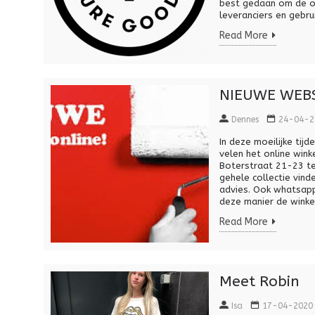
best gedaan om de om
leveranciers en gebru
Read More
NIEUWE WEBS
Dennes
24-04-2
In deze moeilijke ti
velen het online wink
Boterstraat 21-23 te
gehele collectie vind
advies. Ook whatsapp
deze manier de winkel
Read More
Meet Robin
Isa
17-04-2020