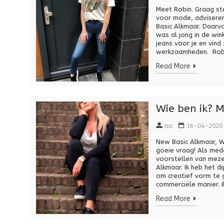
Meet Robin. Graag ste
voor mode, adviseren 
Basic Alkmaar. Daarvo
was al jong in de win
jeans voor je en vind
werkzaamheden. Robin
Read More
Wie ben ik? M
Isa
16-04-2020
New Basic Alkmaar, Wie
goeie vraag! Als mede
voorstellen van mezel
Alkmaar. Ik heb het 
om creatief vorm te g
commerciële manier. I
Read More