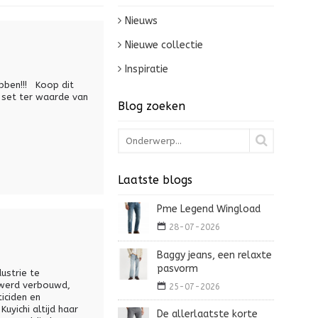
Nieuws
Nieuwe collectie
Inspiratie
bben!!! Koop dit
-set ter waarde van
Blog zoeken
Laatste blogs
Pme Legend Wingload
28-07-2026
Baggy jeans, een relaxte
pasvorm
ustrie te
 werd verbouwd,
25-07-2026
iciden en
yichi altijd haar
De allerlaatste korte