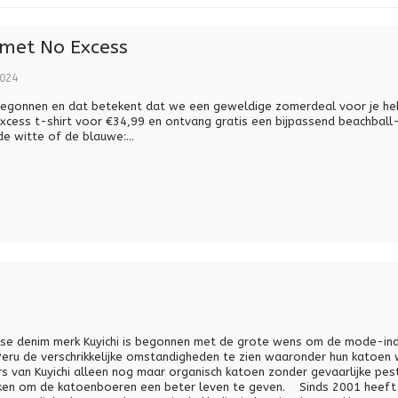
met No Excess
024
begonnen en dat betekent dat we een geweldige zomerdeal voor je he
xcess t-shirt voor €34,99 en ontvang gratis een bijpassend beachball
de witte of de blauwe:...
dse denim merk Kuyichi is begonnen met de grote wens om de mode-ind
Peru de verschrikkelijke omstandigheden te zien waaronder hun katoen
s van Kuyichi alleen nog maar organisch katoen zonder gevaarlijke pest
iken om de katoenboeren een beter leven te geven. Sinds 2001 heeft Ku