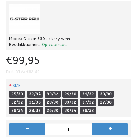
Model:
G-star 3301 skinny wmn
Beschikbaarheid:
Op voorraad
€99,95
Excl. BTW: €82,60
SIZE
25/30
32/34
30/32
29/30
31/32
30/30
32/32
31/30
28/30
33/32
27/32
27/30
29/34
28/32
26/30
30/34
29/32
-
+