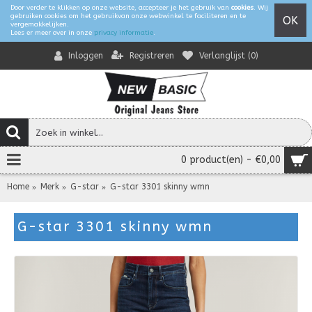
Door verder te klikken op onze website, accepteer je het gebruik van
cookies
. Wij
gebruiken cookies om het gebruikvan onze webwinkel te faciliteren en te
OK
vergemakkelijken.
Lees er meer over in onze
privacy informatie
.
Registreren
Verlanglijst (
0
)
Inloggen
0 product(en) - €0,00
Home
Merk
G-star
G-star 3301 skinny wmn
G-star 3301 skinny wmn