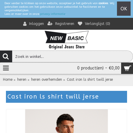
Door verder te klikken op onze website, accepteer je het gebruik van
cookies
. Wij
gebruiken cookies om het gebruikvan onze webwinkel te faciliteren en te
OK
vergemakkelijken.
Lees er meer over in onze
privacy informatie
.
Registreren
Verlanglijst (
0
)
Inloggen
0 product(en) - €0,00
Home
heren
heren overhemden
Cast iron ls shirt twill jerse
Cast iron ls shirt twill jerse