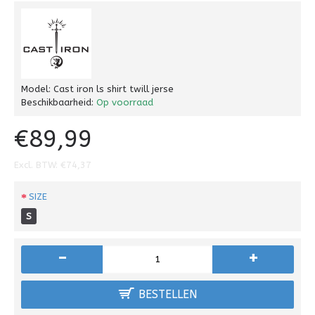
Model:
Cast iron ls shirt twill jerse
Beschikbaarheid:
Op voorraad
€89,99
Excl. BTW: €74,37
SIZE
S
-
+
BESTELLEN