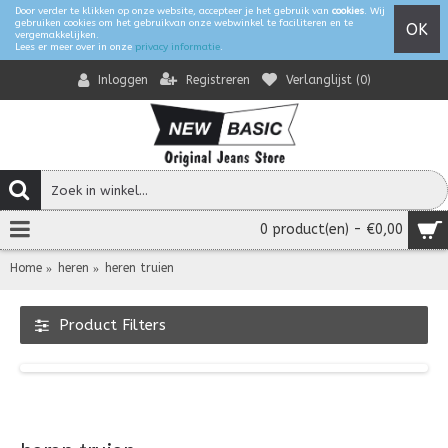
Door verder te klikken op onze website, accepteer je het gebruik van
cookies
. Wij
gebruiken cookies om het gebruikvan onze webwinkel te faciliteren en te
OK
vergemakkelijken.
Lees er meer over in onze
privacy informatie
.
Registreren
Verlanglijst (
0
)
Inloggen
0 product(en) - €0,00
Home
heren
heren truien
Product Filters