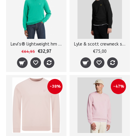
Levi's® lightweight hm sweater
Lyle & scott crewneck sweater
€32,97
€75,00
€64,95
-38%
-47%