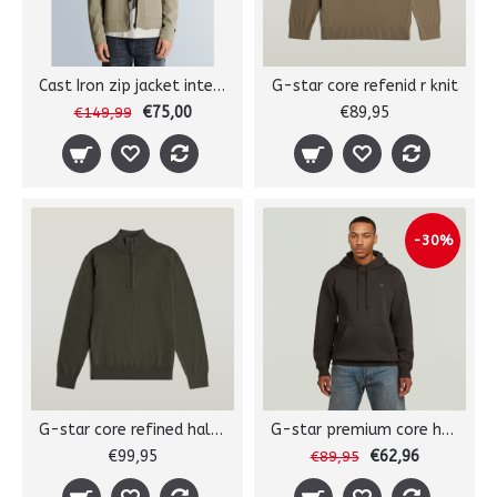
Cast Iron zip jacket interlock
G-star core refenid r knit
€75,00
€89,95
€149,99
-30%
G-star core refined half zip
G-star premium core hdd sw l/s
€99,95
€62,96
€89,95