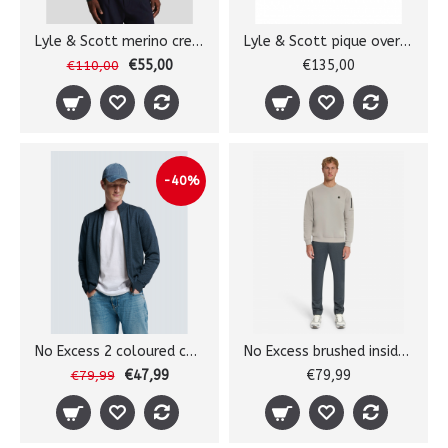
Lyle & Scott merino crewneck
Lyle & Scott pique overshirt
€55,00
€135,00
€110,00
-40%
No Excess 2 coloured cardigan
No Excess brushed inside sw
€47,99
€79,99
€79,99