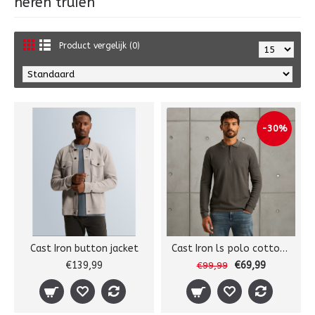
heren truien
Product vergelijk (0)
-30%
Cast Iron button jacket
Cast Iron ls polo cotton modal
€139,99
€69,99
€99,99