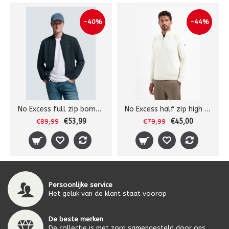
-40%
-44%
No Excess full zip bomber sw
No Excess half zip high collar
€53,99
€45,00
€89,99
€79,99
Persoonlijke service
Het geluk van de klant staat voorop
De beste merken
De collectie is met zorg samengesteld door ons