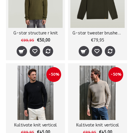
G-star structure r knit
G-star tweater brushed r l/s
€50,00
€79,95
€99,95
-50%
-50%
Kultivate knit vertical
Kultivate knit vertical
€45,00
€45,00
€89,95
€89,95