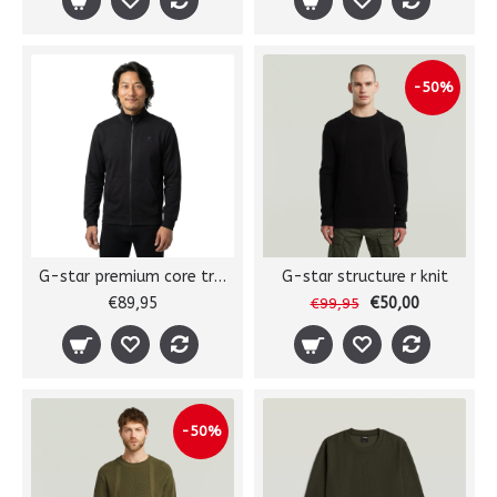
-50%
G-star premium core track jkt
G-star structure r knit
€89,95
€50,00
€99,95
-50%