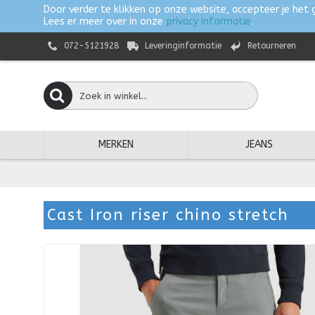
Door verder te klikken op onze website, accepteer je het 
Lees er meer over in onze
privacy informatie
.
072-5121928
Leveringinformatie
Retourneren
MERKEN
JEANS
Cast Iron riser chino stretch