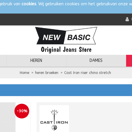
gebruik van
cookies
. Wij gebruiken cookies om het gebruikvan onze w
HEREN
DAMES
Home
heren broeken
Cast Iron riser chino stretch
-30%