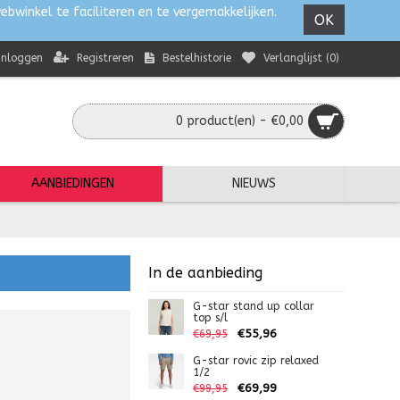
ebwinkel te faciliteren en te vergemakkelijken.
OK
Registreren
Bestelhistorie
Verlanglijst (
0
)
Inloggen
0 product(en) - €0,00
AANBIEDINGEN
NIEUWS
In de aanbieding
G-star stand up collar
top s/l
€55,96
€69,95
G-star rovic zip relaxed
1/2
€69,99
€99,95