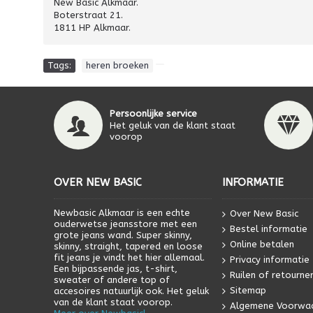
New Basic Alkmaar.
Boterstraat 21.
1811 HP Alkmaar.
Tags:
heren broeken
Persoonlijke service
Het geluk van de klant staat
voorop
OVER NEW BASIC
INFORMATIE
Newbasic Alkmaar is een echte
Over New Basic
ouderwetse jeansstore met een
Bestel informatie
grote jeans wand. Super skinny,
Online betalen
skinny, straight, tapered en loose
fit jeans je vindt het hier allemaal.
Privacy informatie
Een bijpassende jas, t-shirt,
Ruilen of retourne
sweater of andere top of
Sitemap
accesoires natuurlijk ook. Het geluk
van de klant staat voorop.
Algemene Voorwa