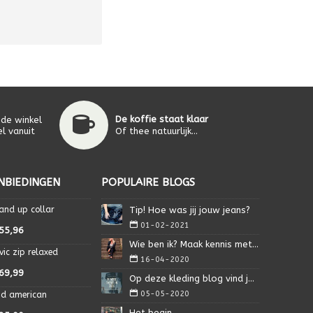
De koffie staat klaar
 de winkel
l vanuit
Of thee natuurlijk...
NBIEDINGEN
POPULAIRE BLOGS
and up collar
Tip! Hoe was jij jouw jeans?
01-02-2021
55,96
Wie ben ik? Maak kennis met Isa.
vic zip relaxed
16-04-2020
69,99
Op deze kleding blog vind je alles wat je nodig heb
05-05-2020
nd american
Het begin