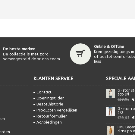
Online & Offline
De beste merken
Kom gezellig langs in
De collectie is met zorg
of bestel comfortabe
samengesteld door ons team
huis
KLANTEN SERVICE
SPECIALE AA
G-star st
Contact
top s/l
Openingstijden
€
€69,95
Bestelhistorie
G-star ro
Producten vergelijken
1/2
Retourformulier
€
€99,95
ren
Aanbiedingen
PME Lege
class polo
arden