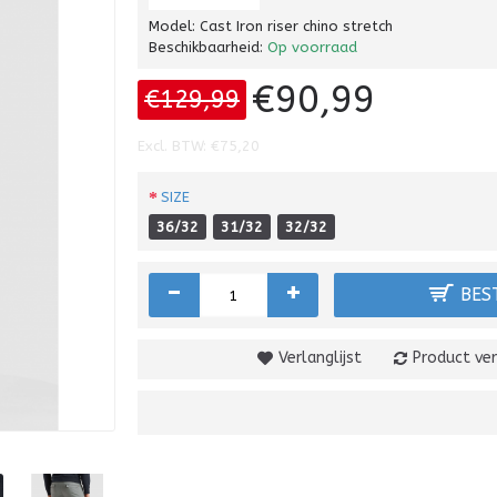
Model:
Cast Iron riser chino stretch
Beschikbaarheid:
Op voorraad
€90,99
€129,99
Excl. BTW: €75,20
SIZE
36/32
31/32
32/32
-
+
BES
Verlanglijst
Product ver