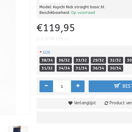
Model:
Kuyichi Nick straight basic bl
Beschikbaarheid:
Op voorraad
€119,95
Excl. BTW: €99,13
SIZE
38/34
36/32
33/32
29/32
32/32
30
31/32
34/34
31/34
36/34
30/34
-
+
BES
Verlanglijst
Product ver