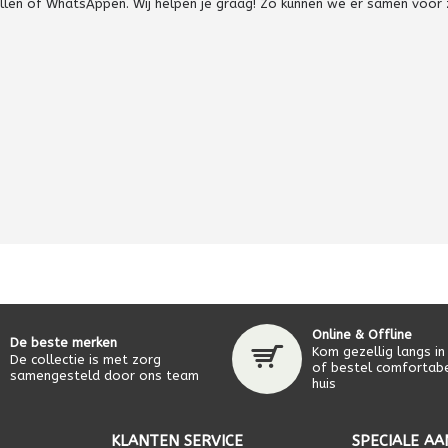
bellen of WhatsAppen. Wij helpen je graag! Zo kunnen we er samen voor
Online & Offline
De beste merken
Kom gezellig langs in
De collectie is met zorg
of bestel comfortabe
samengesteld door ons team
huis
KLANTEN SERVICE
SPECIALE AA