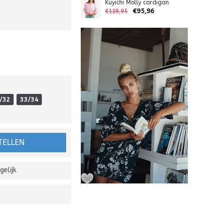
Kuyichi Molly cardigan
€95,96
€119,95
/32
33/34
TELLEN
gelijk