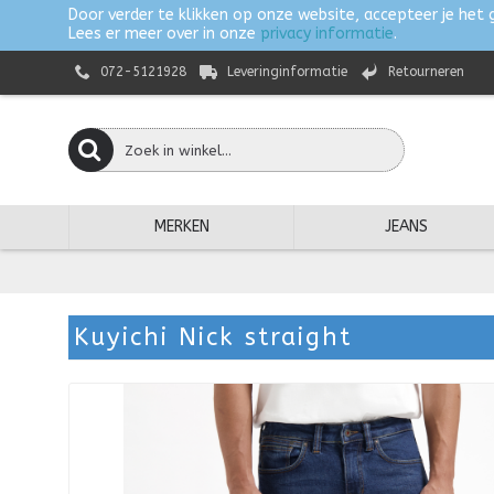
Door verder te klikken op onze website, accepteer je het 
Lees er meer over in onze
privacy informatie
.
072-5121928
Leveringinformatie
Retourneren
MERKEN
JEANS
Kuyichi Nick straight