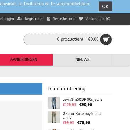
ebwinkel te faciliteren en te vergemakkelijken.
OK
Registreren
Bestelhistorie
Verlanglijst (
0
)
Inloggen
0 product(en) - €0,00
AANBIEDINGEN
NIEUWS
In de aanbieding
Levi's®m501® 90s jeans
€90,96
€129,95
G-star Kate boyfriend
chino
€79,96
€99,95