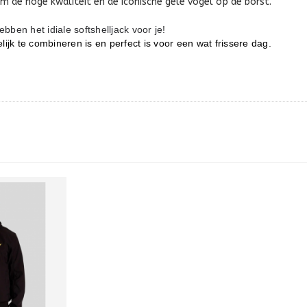
m de hoge kwaliteit en de iconische gele vogel op de borst.
ebben het idiale softshelljack voor je!
lijk te combineren is en perfect is voor een wat frissere dag.