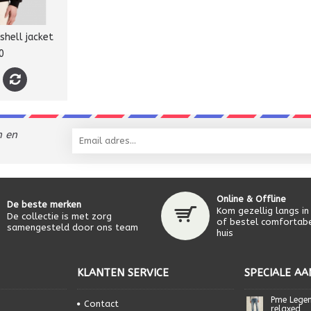
shell jacket
0
n en
Online & Offline
De beste merken
Kom gezellig langs in
De collectie is met zorg
of bestel comfortabe
samengesteld door ons team
huis
KLANTEN SERVICE
SPECIALE AA
Pme Lege
Contact
relaxed