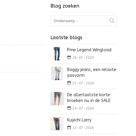
Blog zoeken
Laatste blogs
Pme Legend Wingload
28-07-2026
Baggy jeans, een relaxte
pasvorm
25-07-2026
De allerlaatste korte
broeken nu in de SALE
24-07-2026
Kuyichi Larry
15-07-2026