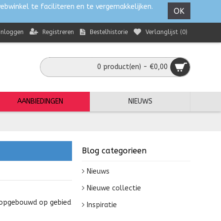
ebwinkel te faciliteren en te vergemakkelijken.
OK
Registreren
Bestelhistorie
Verlanglijst (
0
)
Inloggen
0 product(en) - €0,00
AANBIEDINGEN
NIEUWS
Blog categorieen
Nieuws
Nieuwe collectie
e opgebouwd op gebied
Inspiratie