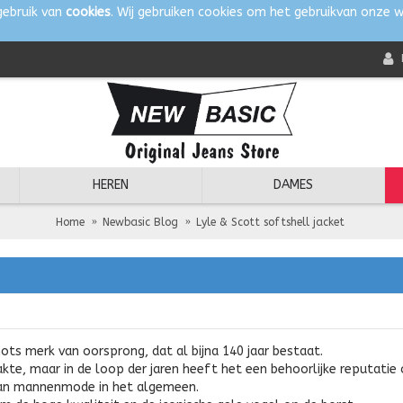
gebruik van
cookies
. Wij gebruiken cookies om het gebruikvan onze w
HEREN
DAMES
Home
Newbasic Blog
Lyle & Scott softshell jacket
hots merk van oorsprong, dat al bijna 140 jaar bestaat.
kte, maar in de loop der jaren heeft het een behoorlijke reputati
an mannenmode in het algemeen.