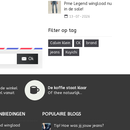
Pme Legend wingload nu
in de sale!
13-07-2026
Filter op tag
Calvin klein
CK
brand
jeans
Kuyichi
Ok
De koffie staat klaar
 de winkel
l vanuit
Of thee natuurlijk...
NBIEDINGEN
POPULAIRE BLOGS
nd wingload
Tip! Hoe was jij jouw jeans?