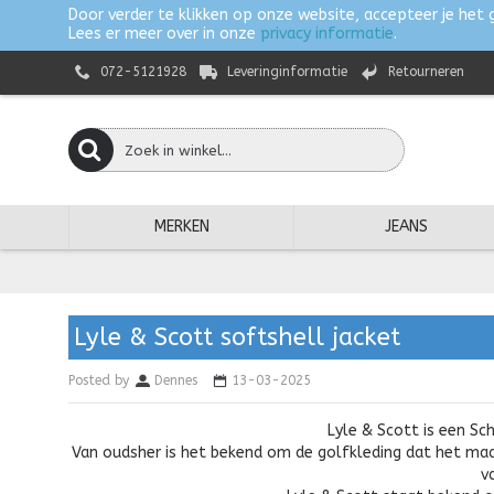
Door verder te klikken op onze website, accepteer je het 
Lees er meer over in onze
privacy informatie
.
072-5121928
Leveringinformatie
Retourneren
MERKEN
JEANS
Lyle & Scott softshell jacket
Posted by
Dennes
13-03-2025
Lyle & Scott is een Sc
Van oudsher is het bekend om de golfkleding dat het maa
v